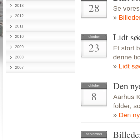
28
2013
Se vores
2012
»
Billed
2011
Lidt sød
2010
oktober
23
Et stort 
2009
denne tid
2008
»
Lidt sø
2007
Den ny
oktober
8
Aarhus K
folder, 
»
Den ny
Billede
september