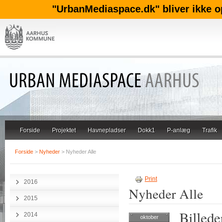
"UrbanMediaspace.dk" bliver ikke o
Forside
Projektet
Havnepladser
Dokk1
P-anlæg
Trafik
Forside
>
Nyheder
> Nyheder Alle
Print
2016
Nyheder Alle
2015
Billede
2014
oktober