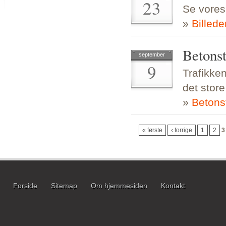
23
Se vores
»
Billed
Betonst
september
9
Trafikken
det stor
»
Betons
« første
‹ forrige
1
2
3
Forside
Sitemap
Om hjemmesiden
Kontakt